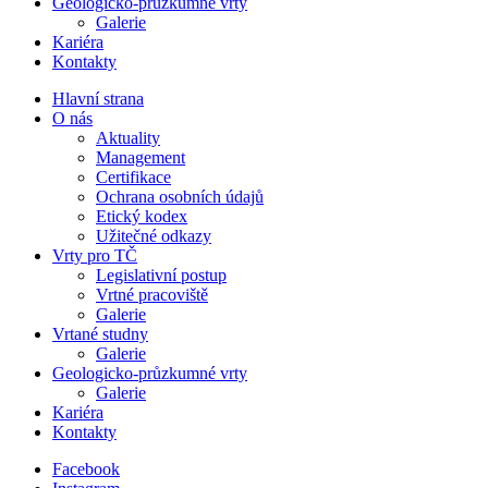
Geologicko-průzkumné vrty
Galerie
Kariéra
Kontakty
Hlavní strana
O nás
Aktuality
Management
Certifikace
Ochrana osobních údajů
Etický kodex
Užitečné odkazy
Vrty pro TČ
Legislativní postup
Vrtné pracoviště
Galerie
Vrtané studny
Galerie
Geologicko-průzkumné vrty
Galerie
Kariéra
Kontakty
Facebook