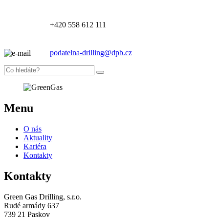
+420 558 612 111
podatelna-drilling@dpb.cz
Menu
O nás
Aktuality
Kariéra
Kontakty
Kontakty
Green Gas Drilling, s.r.o.
Rudé armády 637
739 21 Paskov