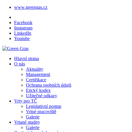
www.greengas.cz
Facebook
Instagram
LinkedIn
Youtube
Hlavní strana
O nás
Aktuality
Management
Certifikace
Ochrana osobních údajů
Etický kodex
Užitečné odkazy
Vrty pro TČ
Legislativní postup
Vrtné pracoviště
Galerie
Vrtané studny
Galerie