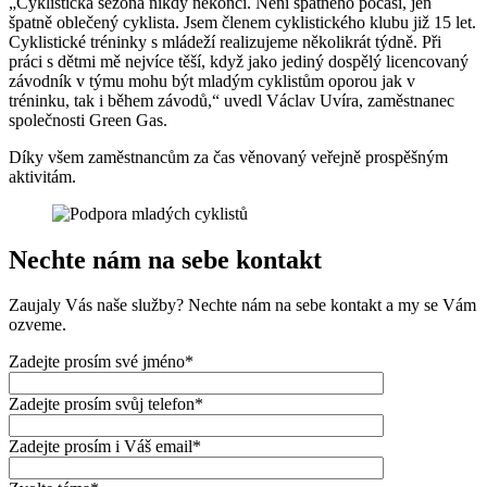
„Cyklistická sezóna nikdy nekončí. Není špatného počasí, jen
špatně oblečený cyklista. Jsem členem cyklistického klubu již 15 let.
Cyklistické tréninky s mládeží realizujeme několikrát týdně. Při
práci s dětmi mě nejvíce těší, když jako jediný dospělý licencovaný
závodník v týmu mohu být mladým cyklistům oporou jak v
tréninku, tak i během závodů,“ uvedl Václav Uvíra, zaměstnanec
společnosti Green Gas.
Díky všem zaměstnancům za čas věnovaný veřejně prospěšným
aktivitám.
Nechte nám na sebe kontakt
Zaujaly Vás naše služby? Nechte nám na sebe kontakt a my se Vám
ozveme.
Zadejte prosím své jméno*
Zadejte prosím svůj telefon*
Zadejte prosím i Váš email*