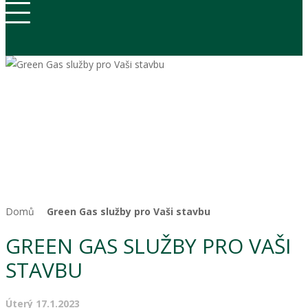
Hlavní strana
O nás
Vrty pro TČ
Vrtané studny
Geologicko-průzkumné vrty
Domů
Green Gas služby pro Vaši stavbu
Kariéra
GREEN GAS SLUŽBY PRO VAŠI
STAVBU
Kontakty
Úterý 17.1.2023