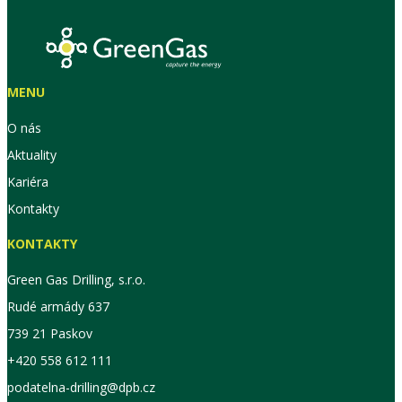
MENU
O nás
Aktuality
Kariéra
Kontakty
KONTAKTY
Green Gas Drilling, s.r.o.
Rudé armády 637
739 21 Paskov
+420 558 612 111
podatelna-drilling@dpb.cz