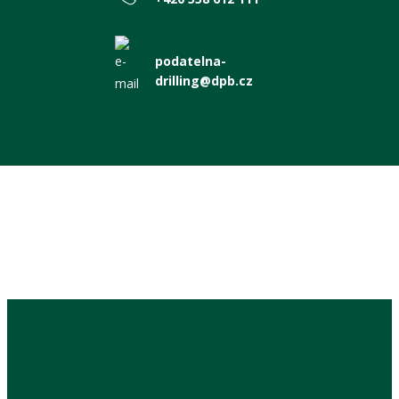
podatelna-
drilling@dpb.cz