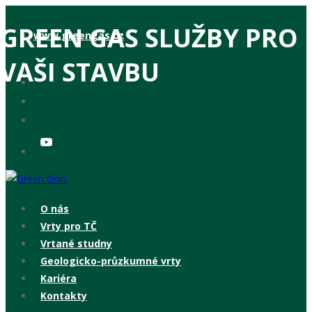
GREEN GAS SLUŽBY PRO
www.greengas.cz
VAŠI STAVBU
O nás
Vrty pro TČ
Vrtané studny
Geologicko-průzkumné vrty
Kariéra
Kontakty