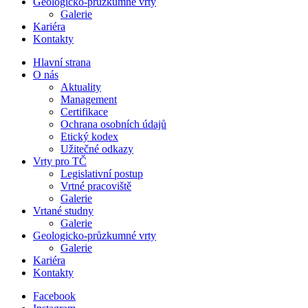
Geologicko-průzkumné vrty
Galerie
Kariéra
Kontakty
Hlavní strana
O nás
Aktuality
Management
Certifikace
Ochrana osobních údajů
Etický kodex
Užitečné odkazy
Vrty pro TČ
Legislativní postup
Vrtné pracoviště
Galerie
Vrtané studny
Galerie
Geologicko-průzkumné vrty
Galerie
Kariéra
Kontakty
Facebook