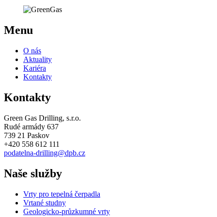
Menu
O nás
Aktuality
Kariéra
Kontakty
Kontakty
Green Gas Drilling, s.r.o.
Rudé armády 637
739 21 Paskov
+420 558 612 111
podatelna-drilling@dpb.cz
Naše služby
Vrty pro tepelná čerpadla
Vrtané studny
Geologicko-průzkumné vrty