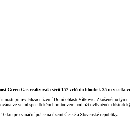
t Green Gas realizovala sérii 157 vrtů do hloubek 25 m v celkové
innosti při revitalizaci území Dolní oblasti Vítkovic. Zkušenému týmu 
izována ve velmi specifickém horninovém podloží ovlivněném historic
ce 10 km pro sanační práce na území České a Slovenské republiky.