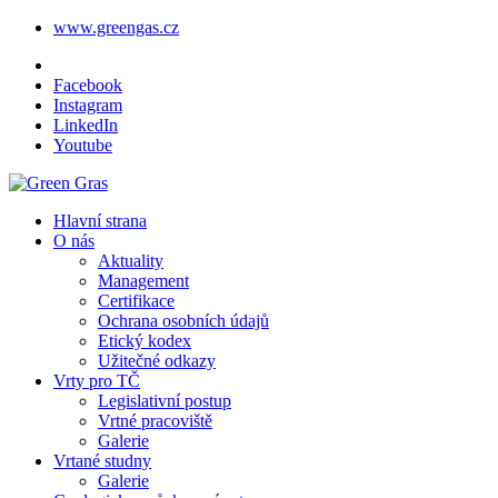
www.greengas.cz
Facebook
Instagram
LinkedIn
Youtube
Hlavní strana
O nás
Aktuality
Management
Certifikace
Ochrana osobních údajů
Etický kodex
Užitečné odkazy
Vrty pro TČ
Legislativní postup
Vrtné pracoviště
Galerie
Vrtané studny
Galerie